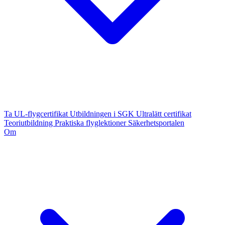
Ta UL-flygcertifikat
Utbildningen i SGK
Ultralätt certifikat
Teoriutbildning
Praktiska flyglektioner
Säkerhetsportalen
Om