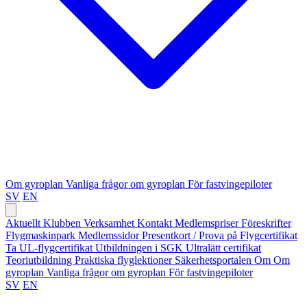
Om gyroplan
Vanliga frågor om gyroplan
För fastvingepiloter
SV
EN
Aktuellt
Klubben
Verksamhet
Kontakt
Medlemspriser
Föreskrifter
Flygmaskinpark
Medlemssidor
Presentkort / Prova på
Flygcertifikat
Ta UL-flygcertifikat
Utbildningen i SGK
Ultralätt certifikat
Teoriutbildning
Praktiska flyglektioner
Säkerhetsportalen
Om
Om
gyroplan
Vanliga frågor om gyroplan
För fastvingepiloter
SV
EN