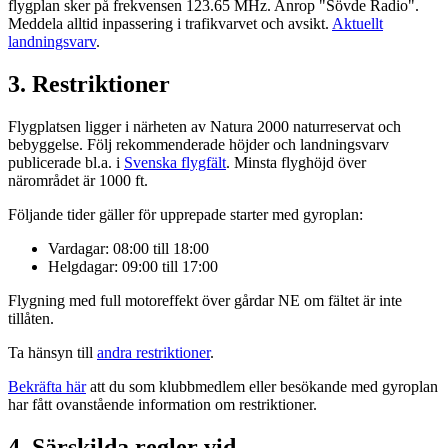
flygplan sker på frekvensen 123.65 MHz. Anrop "Sövde Radio".
Meddela alltid inpassering i trafikvarvet och avsikt.
Aktuellt
landningsvarv
.
3. Restriktioner
Flygplatsen ligger i närheten av Natura 2000 naturreservat och
bebyggelse. Följ rekommenderade höjder och landningsvarv
publicerade bl.a. i
Svenska flygfält
. Minsta flyghöjd över
närområdet är 1000 ft.
Följande tider gäller för upprepade starter med gyroplan:
Vardagar: 08:00 till 18:00
Helgdagar: 09:00 till 17:00
Flygning med full motoreffekt över gårdar NE om fältet är inte
tillåten.
Ta hänsyn till
andra restriktioner
.
Bekräfta här
att du som klubbmedlem eller besökande med gyroplan
har fått ovanstående information om restriktioner.
4. Särskilda regler vid