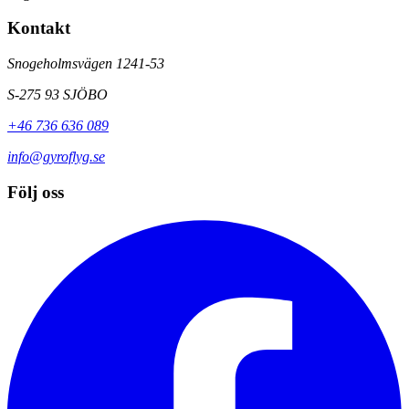
Kontakt
Snogeholmsvägen 1241-53
S-275 93 SJÖBO
+46 736 636 089
info@gyroflyg.se
Följ oss