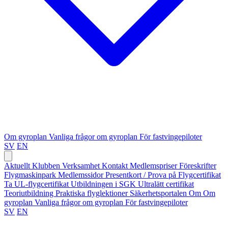
Om gyroplan
Vanliga frågor om gyroplan
För fastvingepiloter
SV
EN
Aktuellt
Klubben
Verksamhet
Kontakt
Medlemspriser
Föreskrifter
Flygmaskinpark
Medlemssidor
Presentkort / Prova på
Flygcertifikat
Ta UL-flygcertifikat
Utbildningen i SGK
Ultralätt certifikat
Teoriutbildning
Praktiska flyglektioner
Säkerhetsportalen
Om
Om
gyroplan
Vanliga frågor om gyroplan
För fastvingepiloter
SV
EN