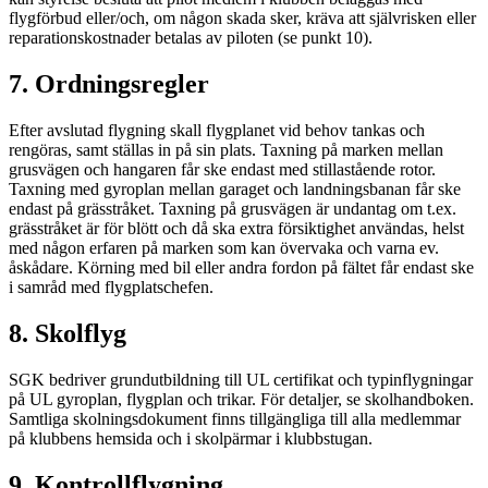
flygförbud eller/och, om någon skada sker, kräva att självrisken eller
reparationskostnader betalas av piloten (se punkt 10).
7. Ordningsregler
Efter avslutad flygning skall flygplanet vid behov tankas och
rengöras, samt ställas in på sin plats. Taxning på marken mellan
grusvägen och hangaren får ske endast med stillastående rotor.
Taxning med gyroplan mellan garaget och landningsbanan får ske
endast på grässtråket. Taxning på grusvägen är undantag om t.ex.
grässtråket är för blött och då ska extra försiktighet användas, helst
med någon erfaren på marken som kan övervaka och varna ev.
åskådare. Körning med bil eller andra fordon på fältet får endast ske
i samråd med flygplatschefen.
8. Skolflyg
SGK bedriver grundutbildning till UL certifikat och typinflygningar
på UL gyroplan, flygplan och trikar. För detaljer, se skolhandboken.
Samtliga skolningsdokument finns tillgängliga till alla medlemmar
på klubbens hemsida och i skolpärmar i klubbstugan.
9. Kontrollflygning