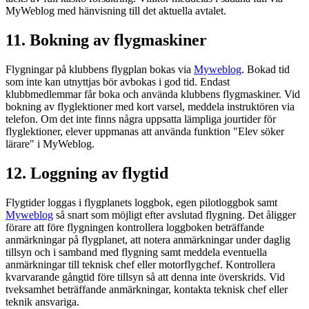
MyWeblog med hänvisning till det aktuella avtalet.
11. Bokning av flygmaskiner
Flygningar på klubbens flygplan bokas via
Myweblog
. Bokad tid
som inte kan utnyttjas bör avbokas i god tid. Endast
klubbmedlemmar får boka och använda klubbens flygmaskiner. Vid
bokning av flyglektioner med kort varsel, meddela instruktören via
telefon. Om det inte finns några uppsatta lämpliga jourtider för
flyglektioner, elever uppmanas att använda funktion "Elev söker
lärare" i MyWeblog.
12. Loggning av flygtid
Flygtider loggas i flygplanets loggbok, egen pilotloggbok samt
Myweblog
så snart som möjligt efter avslutad flygning. Det åligger
förare att före flygningen kontrollera loggboken beträffande
anmärkningar på flygplanet, att notera anmärkningar under daglig
tillsyn och i samband med flygning samt meddela eventuella
anmärkningar till teknisk chef eller motorflygchef. Kontrollera
kvarvarande gångtid före tillsyn så att denna inte överskrids. Vid
tveksamhet beträffande anmärkningar, kontakta teknisk chef eller
teknik ansvariga.