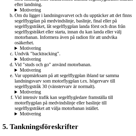
efter landning.
Motivering
Om du ligger i landningsvarvet och du upptäcker att det finns
segelflygplan på medvindslinje, baslinje, final eller på
segelflygstråket, låt segelflygplan landa först och dras från
segelflygstråket eller starta, innan du kan landa eller välj
motorbanan. Informera även på radion för att undvika
osäkerhet.
Motivering
Undvik "backtracking".
Motivering
Vid "studs och go" använd motorbanan.
Motivering
Var uppmärksam på att segelflygplan ibland tar samma
landningsvarv som motorflygplan t.ex. högervarv till
segelflygstråk 30 (vänstervarv är normalt).
Motivering
Vid intensiv trafik kan segelflygledare framställa till
motorflygplan på medvindslinje eller baslinje till
segelflygstråket att välja motorbanan istället.
Motivering
5. Tankningsföreskrifter