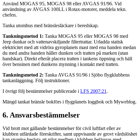
Använd MOGAS 95, MOGAS 98 eller AVGAS 91/96. Vid
användning av AVGAS 100LL i Rotax-motorer, meddela tekn.
chefen.
Tanka utomhus med bränslesläckare i beredskap.
Tankningsmetod 1:
Tanka MOGAS 95 eller MOGAS 98 med
Jeep dunkar och vattenavskiljande filtertrattar. Urladda statisk
elektricitet med att vidröra gyroplanets mast med ena handen medan
du med andra handen håller dunken och tratten på marken (utan
handskar). Direkt efteråt placera tratten i tankens öppning och häll
över bensinen med dunkens mynning i kontakt med tratten.
Tankningsmetod 2:
Tanka AVGAS 91/96 i Sjöbo flygklubbens
tankanläggning. Följ instruktioner.
I övrigt följ bestämmelser publicerade i
LFS 2007:21
.
Mängd tankat bränsle bokförs i flygplanets loggbok och Myweblog.
6. Ansvarsbestämmelser
Vid brott mot gällande bestämmelser för civil luftfart eller av
klubben utfärdade föreskrifter, samt uppvisande av grovt vårdslöshet
kan styrelse besluta att pilot medlem i klubben beläggas med