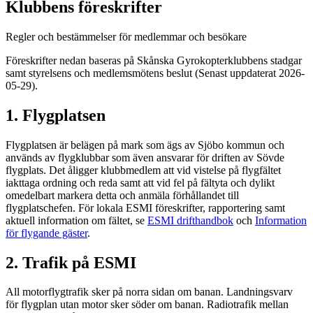
Klubbens föreskrifter
Regler och bestämmelser för medlemmar och besökare
Föreskrifter nedan baseras på Skånska Gyrokopterklubbens stadgar
samt styrelsens och medlemsmötens beslut (Senast uppdaterat 2026-
05-29).
1. Flygplatsen
Flygplatsen är belägen på mark som ägs av Sjöbo kommun och
används av flygklubbar som även ansvarar för driften av Sövde
flygplats. Det åligger klubbmedlem att vid vistelse på flygfältet
iakttaga ordning och reda samt att vid fel på fältyta och dylikt
omedelbart markera detta och anmäla förhållandet till
flygplatschefen. För lokala ESMI föreskrifter, rapportering samt
aktuell information om fältet, se
ESMI drifthandbok
och
Information
för flygande gäster
.
2. Trafik på ESMI
All motorflygtrafik sker på norra sidan om banan. Landningsvarv
för flygplan utan motor sker söder om banan. Radiotrafik mellan