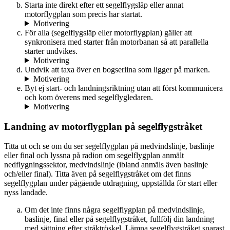
Starta inte direkt efter ett segelflygsläp eller annat
motorflygplan som precis har startat.
Motivering
För alla (segelflygsläp eller motorflygplan) gäller att
synkronisera med starter från motorbanan så att parallella
starter undvikes.
Motivering
Undvik att taxa över en bogserlina som ligger på marken.
Motivering
Byt ej start- och landningsriktning utan att först kommunicera
och kom överens med segelflygledaren.
Motivering
Landning av motorflygplan på segelflygstråket
Titta ut och se om du ser segelflygplan på medvindslinje, baslinje
eller final och lyssna på radion om segelflygplan anmält
nedflygningssektor, medvindslinje (ibland anmäls även baslinje
och/eller final). Titta även på segelflygstråket om det finns
segelflygplan under pågående utdragning, uppställda för start eller
nyss landade.
Om det inte finns några segelflygplan på medvindslinje,
baslinje, final eller på segelflygstråket, fullfölj din landning
med sättning efter stråktröskel. Lämna segelflygstråket snarast