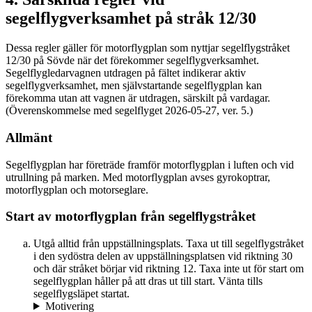
segelflygverksamhet på stråk 12/30
Dessa regler gäller för motorflygplan som nyttjar segelflygstråket
12/30 på Sövde när det förekommer segelflygverksamhet.
Segelflygledarvagnen utdragen på fältet indikerar aktiv
segelflygverksamhet, men självstartande segelflygplan kan
förekomma utan att vagnen är utdragen, särskilt på vardagar.
(Överenskommelse med segelflyget 2026-05-27, ver. 5.)
Allmänt
Segelflygplan har företräde framför motorflygplan i luften och vid
utrullning på marken. Med motorflygplan avses gyrokoptrar,
motorflygplan och motorseglare.
Start av motorflygplan från segelflygstråket
Utgå alltid från uppställningsplats. Taxa ut till segelflygstråket
i den sydöstra delen av uppställningsplatsen vid riktning 30
och där stråket börjar vid riktning 12. Taxa inte ut för start om
segelflygplan håller på att dras ut till start. Vänta tills
segelflygsläpet startat.
Motivering