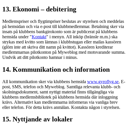
13. Ekonomi – debitering
Medlemspriser och flygtimpriser beslutas av styrelsen och meddelas
på hemsidan och via e-post till klubbmedlemmar. Betalning sker via
insats på klubbens bankgirokonto som är publicerat på klubbens
hemsida under "
Kontakt
" i menyn. All inköp (bränsle m.m.) ska
strykas med kvitto som lämnas i klubbstugan eller mailas kassören
(glöm inte att skriva ditt namn på kvittot). Kassören krediterar
medlemmarnas pilotkonton på Myweblog med motsvarande summa.
Undvik att ditt pilotkonto hamnar i minus.
14. Kommunikation och information
All kommunikation sker via klubbens hemsida
www.gyroflyg.se
, E-
post, SMS, telefon och Myweblog. Samtliga relevanta klubb- och
skolningsdokument, samt nyttigt material finns tillgängliga via
klubbens medlemsbibliotek på klubbens hemsida där inloggning
krävs. Alternativt kan medlemmarna informeras via vanliga brev
eller telefon. För detta krävs anmälan. Kontakta någon i styrelsen.
15. Nyttjande av lokaler