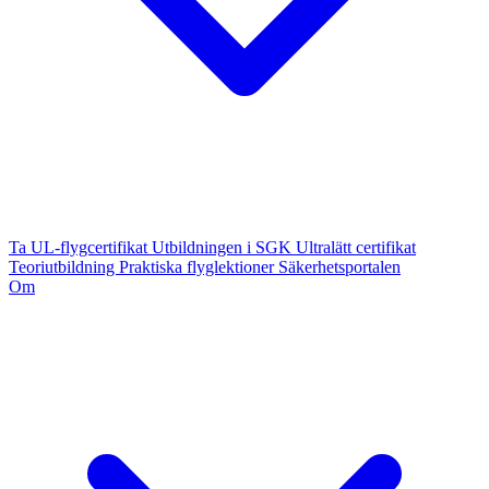
Ta UL-flygcertifikat
Utbildningen i SGK
Ultralätt certifikat
Teoriutbildning
Praktiska flyglektioner
Säkerhetsportalen
Om