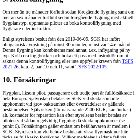
Om mer än tre månader förflutit sedan föregående flygning samt om
mer än sex månader förflutit sedan föregående flygning med aktuell
flygplanstyp, uppmanas piloter att boka kontrollflygning med
flyglärare eller instruktör.
Enligt styrelsens beslut från den 2019-06-05, SGK har infört
obligatorisk avrostning på minst 30 minuter, minst var 14:e månad.
Denna flygning kan kombineras med annat, t.ex. inflygning på ny
typ. Kolla era loggböcker och boka ett pass med instruktör om ni
saknar denna kontrollflygning eller inte uppfyller kraven från
TSFS
2021:26
, kap. 2, par. 10 och 11, samt
TSFS 2022:105
.
10. Försäkringar
Flygplan, liksom pilot, passagerare och tredje part är fullförsäkrade i
hela Europa. Självrisken betalas av SGK vid skada som inte
uppkommit vid grov oaktsamhet eller överträdelser av gällande
bestämmelser. Självrisken (för närvarande 2500 EUR, kan ändras)
alt. kostnader för reparation kan efter styrelsens beslut betalas av
piloten vid sådan regelvidrig flygning då skada uppkommer (se
punkt 6). Försäkringen gäller endast om befälhavaren är medlem i
SGK. Styrelsen kan vid behov besluta att vissa flygmaskiner inte
täcks av full kasko försäkring. Villkor meddelas i sådana fall via