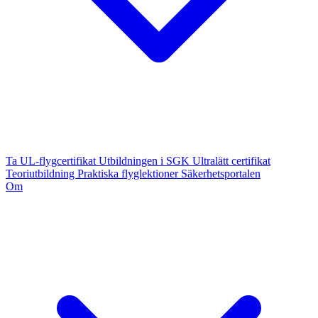
Ta UL-flygcertifikat
Utbildningen i SGK
Ultralätt certifikat
Teoriutbildning
Praktiska flyglektioner
Säkerhetsportalen
Om