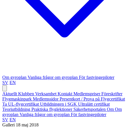
Om gyroplan
Vanliga frågor om gyroplan
För fastvingepiloter
SV
EN
Aktuellt
Klubben
Verksamhet
Kontakt
Medlemspriser
Föreskrifter
Flygmaskinpark
Medlemssidor
Presentkort / Prova på
Flygcertifikat
Ta UL-flygcertifikat
Utbildningen i SGK
Ultralätt certifikat
Teoriutbildning
Praktiska flyglektioner
Säkerhetsportalen
Om
Om
gyroplan
Vanliga frågor om gyroplan
För fastvingepiloter
SV
EN
Galleri
18 maj 2018