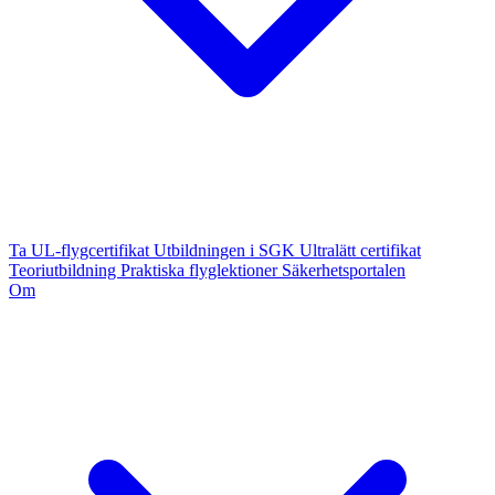
Ta UL-flygcertifikat
Utbildningen i SGK
Ultralätt certifikat
Teoriutbildning
Praktiska flyglektioner
Säkerhetsportalen
Om