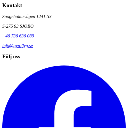
Kontakt
Snogeholmsvägen 1241-53
S-275 93 SJÖBO
+46 736 636 089
info@gyroflyg.se
Följ oss