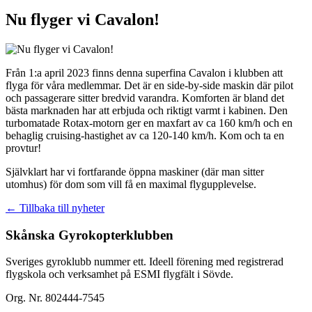
Nu flyger vi Cavalon!
Från 1:a april 2023 finns denna superfina Cavalon i klubben att
flyga för våra medlemmar. Det är en side-by-side maskin där pilot
och passagerare sitter bredvid varandra. Komforten är bland det
bästa marknaden har att erbjuda och riktigt varmt i kabinen. Den
turbomatade Rotax-motorn ger en maxfart av ca 160 km/h och en
behaglig cruising-hastighet av ca 120-140 km/h. Kom och ta en
provtur!
Självklart har vi fortfarande öppna maskiner (där man sitter
utomhus) för dom som vill få en maximal flygupplevelse.
← Tillbaka till nyheter
Skånska Gyrokopterklubben
Sveriges gyroklubb nummer ett. Ideell förening med registrerad
flygskola och verksamhet på ESMI flygfält i Sövde.
Org. Nr. 802444-7545