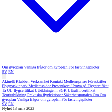
Om gyroplan
Vanliga frågor om gyroplan
För fastvingepiloter
SV
EN
Aktuellt
Klubben
Verksamhet
Kontakt
Medlemspriser
Föreskrifter
Flygmaskinpark
Medlemssidor
Presentkort / Prova på
Flygcertifikat
Ta UL-flygcertifikat
Utbildningen i SGK
Ultralätt certifikat
Teoriutbildning
Praktiska flyglektioner
Säkerhetsportalen
Om
Om
gyroplan
Vanliga frågor om gyroplan
För fastvingepiloter
SV
EN
Nyhet
13 mars 2023