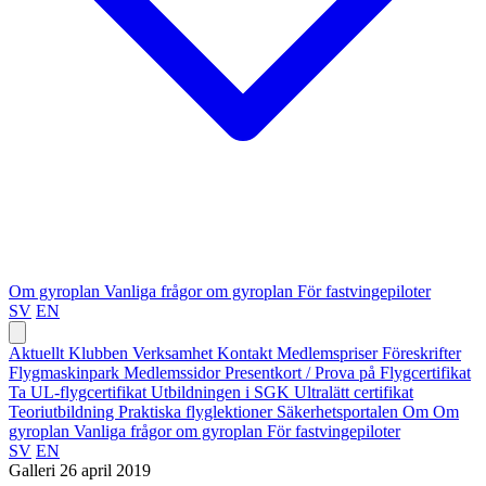
Om gyroplan
Vanliga frågor om gyroplan
För fastvingepiloter
SV
EN
Aktuellt
Klubben
Verksamhet
Kontakt
Medlemspriser
Föreskrifter
Flygmaskinpark
Medlemssidor
Presentkort / Prova på
Flygcertifikat
Ta UL-flygcertifikat
Utbildningen i SGK
Ultralätt certifikat
Teoriutbildning
Praktiska flyglektioner
Säkerhetsportalen
Om
Om
gyroplan
Vanliga frågor om gyroplan
För fastvingepiloter
SV
EN
Galleri
26 april 2019