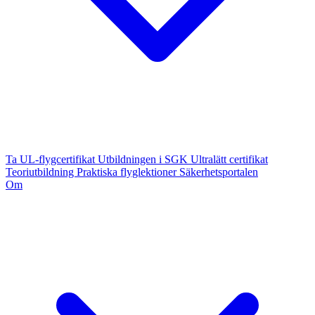
Ta UL-flygcertifikat
Utbildningen i SGK
Ultralätt certifikat
Teoriutbildning
Praktiska flyglektioner
Säkerhetsportalen
Om