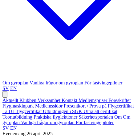
Om gyroplan
Vanliga frågor om gyroplan
För fastvingepiloter
SV
EN
Aktuellt
Klubben
Verksamhet
Kontakt
Medlemspriser
Föreskrifter
Flygmaskinpark
Medlemssidor
Presentkort / Prova på
Flygcertifikat
Ta UL-flygcertifikat
Utbildningen i SGK
Ultralätt certifikat
Teoriutbildning
Praktiska flyglektioner
Säkerhetsportalen
Om
Om
gyroplan
Vanliga frågor om gyroplan
För fastvingepiloter
SV
EN
Evenemang
26 april 2025