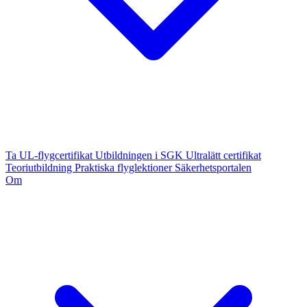
Ta UL-flygcertifikat
Utbildningen i SGK
Ultralätt certifikat
Teoriutbildning
Praktiska flyglektioner
Säkerhetsportalen
Om