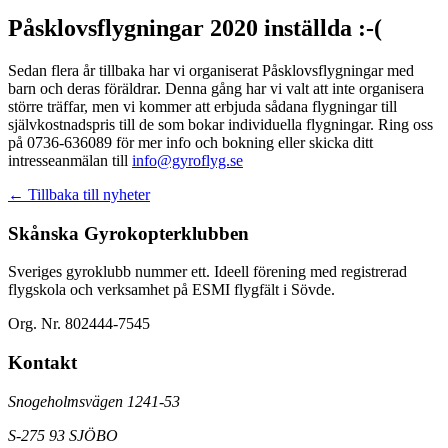
Påsklovsflygningar 2020 inställda :-(
Sedan flera år tillbaka har vi organiserat Påsklovsflygningar med
barn och deras föräldrar. Denna gång har vi valt att inte organisera
större träffar, men vi kommer att erbjuda sådana flygningar till
självkostnadspris till de som bokar individuella flygningar. Ring oss
på 0736-636089 för mer info och bokning eller skicka ditt
intresseanmälan till
info@gyroflyg.se
← Tillbaka till nyheter
Skånska Gyrokopterklubben
Sveriges gyroklubb nummer ett. Ideell förening med registrerad
flygskola och verksamhet på ESMI flygfält i Sövde.
Org. Nr. 802444-7545
Kontakt
Snogeholmsvägen 1241-53
S-275 93 SJÖBO