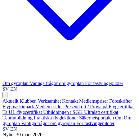
Om gyroplan
Vanliga frågor om gyroplan
För fastvingepiloter
SV
EN
Aktuellt
Klubben
Verksamhet
Kontakt
Medlemspriser
Föreskrifter
Flygmaskinpark
Medlemssidor
Presentkort / Prova på
Flygcertifikat
Ta UL-flygcertifikat
Utbildningen i SGK
Ultralätt certifikat
Teoriutbildning
Praktiska flyglektioner
Säkerhetsportalen
Om
Om
gyroplan
Vanliga frågor om gyroplan
För fastvingepiloter
SV
EN
Nyhet
30 mars 2020