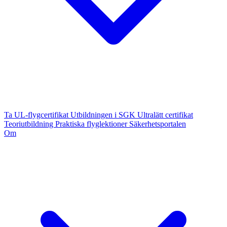
Ta UL-flygcertifikat
Utbildningen i SGK
Ultralätt certifikat
Teoriutbildning
Praktiska flyglektioner
Säkerhetsportalen
Om