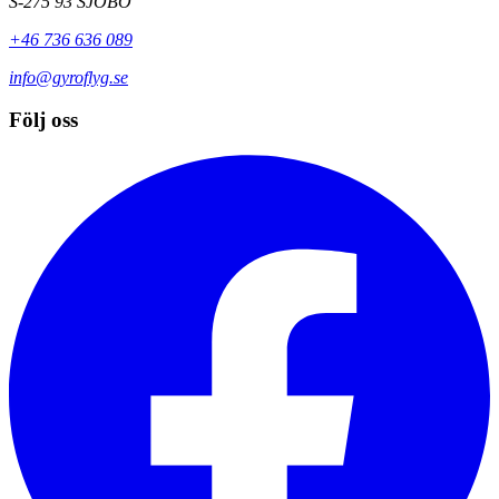
S-275 93 SJÖBO
+46 736 636 089
info@gyroflyg.se
Följ oss