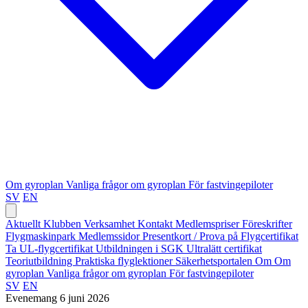
Om gyroplan
Vanliga frågor om gyroplan
För fastvingepiloter
SV
EN
Aktuellt
Klubben
Verksamhet
Kontakt
Medlemspriser
Föreskrifter
Flygmaskinpark
Medlemssidor
Presentkort / Prova på
Flygcertifikat
Ta UL-flygcertifikat
Utbildningen i SGK
Ultralätt certifikat
Teoriutbildning
Praktiska flyglektioner
Säkerhetsportalen
Om
Om
gyroplan
Vanliga frågor om gyroplan
För fastvingepiloter
SV
EN
Evenemang
6 juni 2026