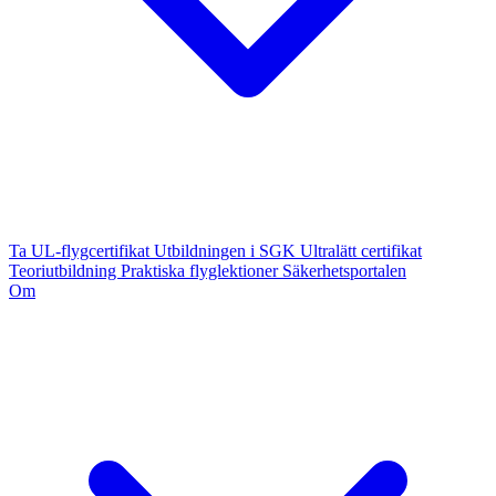
Ta UL-flygcertifikat
Utbildningen i SGK
Ultralätt certifikat
Teoriutbildning
Praktiska flyglektioner
Säkerhetsportalen
Om