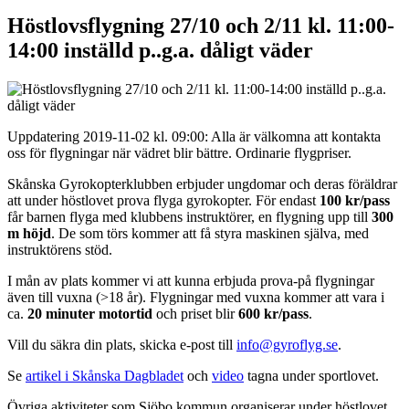
Höstlovsflygning 27/10 och 2/11 kl. 11:00-
14:00 inställd p..g.a. dåligt väder
Uppdatering 2019-11-02 kl. 09:00: Alla är välkomna att kontakta
oss för flygningar när vädret blir bättre. Ordinarie flygpriser.
Skånska Gyrokopterklubben erbjuder ungdomar och deras föräldrar
att under höstlovet prova flyga gyrokopter. För endast
100 kr/pass
får barnen flyga med klubbens instruktörer, en flygning upp till
300
m
höjd
. De som törs kommer att få styra maskinen själva, med
instruktörens stöd.
I mån av plats kommer vi att kunna erbjuda prova-på flygningar
även till vuxna (>18 år). Flygningar med vuxna kommer att vara i
ca.
20 minuter motortid
och priset blir
600 kr/pass
.
Vill du säkra din plats, skicka e-post till
info@gyroflyg.se
.
Se
artikel i Skånska Dagbladet
och
video
tagna under sportlovet.
Övriga aktiviteter som Sjöbo kommun organiserar under höstlovet