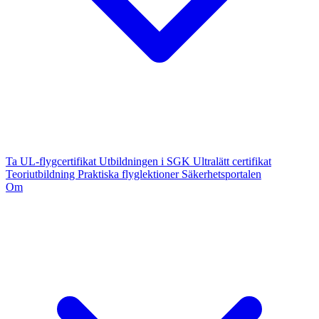
Ta UL-flygcertifikat
Utbildningen i SGK
Ultralätt certifikat
Teoriutbildning
Praktiska flyglektioner
Säkerhetsportalen
Om