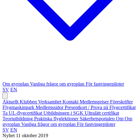
Om gyroplan
Vanliga frågor om gyroplan
För fastvingepiloter
SV
EN
Aktuellt
Klubben
Verksamhet
Kontakt
Medlemspriser
Föreskrifter
Flygmaskinpark
Medlemssidor
Presentkort / Prova på
Flygcertifikat
Ta UL-flygcertifikat
Utbildningen i SGK
Ultralätt certifikat
Teoriutbildning
Praktiska flyglektioner
Säkerhetsportalen
Om
Om
gyroplan
Vanliga frågor om gyroplan
För fastvingepiloter
SV
EN
Nyhet
11 oktober 2019